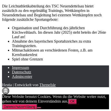
Die Leichtathletikabteilung des TSC Neuendettelsau bietet
zusätzlich zu den regelmäßig Trainings, Wettkämpfen in
Neuendettelsau und Begleitung bei externen Wettkämpfen noch
folgende zusätzliche Sportangebote:
Organisation und Durchführung des jährlichen
Kirchweihlaufs. Im diesen Jahr (2025) steht beteits der 26ste
Lauf an!
Abnahme des bayerischen Sportabzeiches zu extra
Trainingszeiten.
Mitmachaktionen an verschiedenen Festen, z.B. am
Kernfrankenfest
Spiel ohne Grenzen
Impressum
Datenschutz
Admincenter
Hestia | Entwickelt von
ThemeIsle
Diese Website benutzt Cookies. Wenn du die Website weiter nutzt,
gehen wir von deinem Einverständnis aus.
OK
Datenschutzerklärung