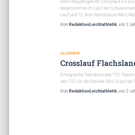
Beim diesjährigen 40. Crosslauf in Feu
teilgenommen Im Lauf der Schülerinnen
Lauf und 12. ihrer Altersklasse WK9, Ne
Von
RedaktionLeichtathletik
, vor
2 Ja
ALLGEMEIN
Crosslauf Flachslan
Erfolgreiche Teilnahme des TSC Teams be
des TSC für die Schüler U8-U10 auf die 1
Von
RedaktionLeichtathletik
, vor
2 Ja
Seitennummeri