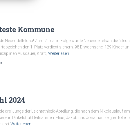
tteste Kommune
e Neuendettelsau! Zum 2. mal in Folge wurde Neuendettelsau die fitt
rtabzeichen den 1. Platz verdient sichern. 98 Erwachsene, 129 Kinder 
sziplinen Ausdauer, Kraft,
Weiterlesen
hr
hl 2024
drei Jungs der Leichtathletik-Abteilung, die nach dem Nikolauslauf am
erie in Dinkelsbühl teilnahmen. Elias, Jakob und Jonathan zeigten tolle 
 drei
Weiterlesen