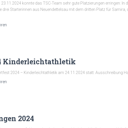
23.11.2024 konnte das TSC-Team sehr gute Platzierungen erringen: In de
e drei Starterinnen aus Neuendettelsau mit dem dritten Platz für Samira, 
hren
4 Kinderleichtathletik
rtfest 2024 – Kinderleichtathletik am 24.11.2024 statt. Ausschreibung H
hren
ngen 2024