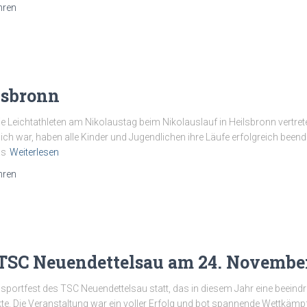
hren
lsbronn
ie Leichtathleten am Nikolaustag beim Nikolauslauf in Heilsbronn vertre
dlich war, haben alle Kinder und Jugendlichen ihre Läufe erfolgreich be
as
Weiterlesen
hren
 TSC Neuendettelsau am 24. Novembe
portfest des TSC Neuendettelsau statt, das in diesem Jahr eine beeind
te. Die Veranstaltung war ein voller Erfolg und bot spannende Wettkämpf