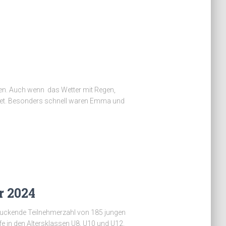
ten. Auch wenn das Wetter mit Regen,
endet. Besonders schnell waren Emma und
r 2024
ruckende Teilnehmerzahl von 185 jungen
e in den Altersklassen U8, U10 und U12.