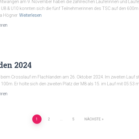
chtwangen am 9. November haben die zahlreichen Läuferinnen und Läufe
 U8 & U10 konnten sich die fünf Teilnehmerinnen des TSC auf den 60
la Högner
Weiterlesen
hren
den 2024
im Crosslauf im Flachlanden am 26. Oktober 2024. Im zweiten Lauf start
100m. Er holte sich den zweiten Platz der M8 als 15. im Lauf mit 05:53 m
hren
erung
1
2
…
5
NÄCHSTE