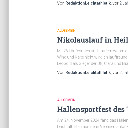
Von
RedaktionLeichtathletik
, vor
2 Ja
ALLGEMEIN
Nikolauslauf in Hei
Mit 26 Läuferinnen und Läufern waren d
Wind und Kälte nicht wirklich lauffreun
Leopold als Sieger der U8, Clara und Eli
Von
RedaktionLeichtathletik
, vor
2 Ja
ALLGEMEIN
Hallensportfest des
Am 24. November 2024 fand das Hallens
Leichtathleten aus neun Vereinen anlock