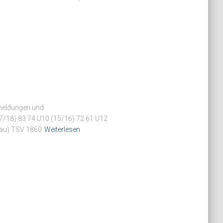
Anmeldungen und
7/18) 83 74 U10 (15/16) 72 61 U12
sau) TSV 1860
Weiterlesen