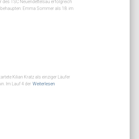
r des TSC Neuendettelsau erfolgreich
0m behaupten: Emma Sommer als 18. im
ete Kilian Kratz als einziger Läufer
in. Im Lauf 4 der
Weiterlesen