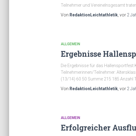
Teilnehmer und VereineInsgesamt traten 
Von
RedaktionLeichtathletik
, vor
2 Ja
ALLGEMEIN
Ergebnisse Hallensp
Die Ergebnisse für das Hallensportfest 
Teilnehmerinnen/Teilnehmer: Alterskla
(13/14) 60 50 Summe 215 185 Anzahl Te
Von
RedaktionLeichtathletik
, vor
2 Ja
ALLGEMEIN
Erfolgreicher Ausfl