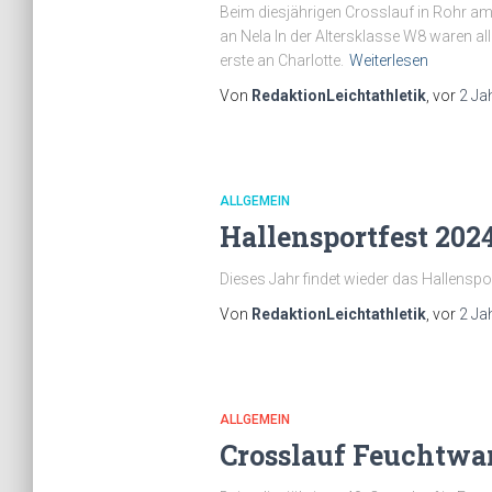
Beim diesjährigen Crosslauf in Rohr am 
an Nela In der Altersklasse W8 waren all
erste an Charlotte.
Weiterlesen
Von
RedaktionLeichtathletik
, vor
2 Ja
ALLGEMEIN
Hallensportfest 202
Dieses Jahr findet wieder das Hallenspo
Von
RedaktionLeichtathletik
, vor
2 Ja
ALLGEMEIN
Crosslauf Feuchtwa