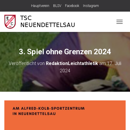
Hauptverein
BLSV
Facebook
Instagram
N
A
V
I
G
3. Spiel ohne Grenzen 2024
A
T
Veröffentlicht von
RedaktionLeichtathletik
am
17. Juli
I
2024
O
N
U
M
S
C
H
A
L
T
E